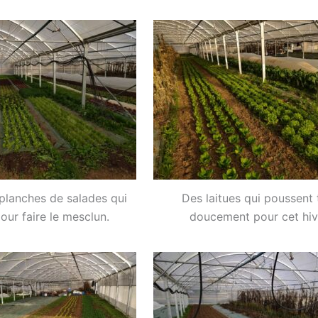
 planches de salades qui
Des laitues qui poussent 
our faire le mesclun.
doucement pour cet hiv