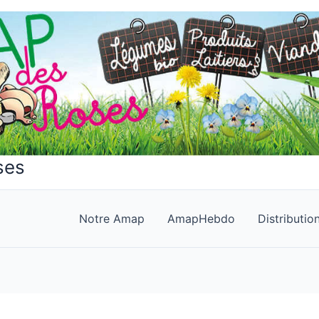
ses
Notre Amap
AmapHebdo
Distributio