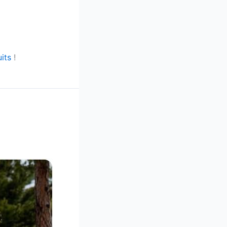
uits
!