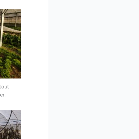
tout
er.